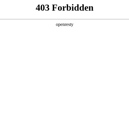
牌天地
全新一代 瑞虎9
瑞虎9X